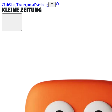
Club
Shop
Trauerportal
Werbung