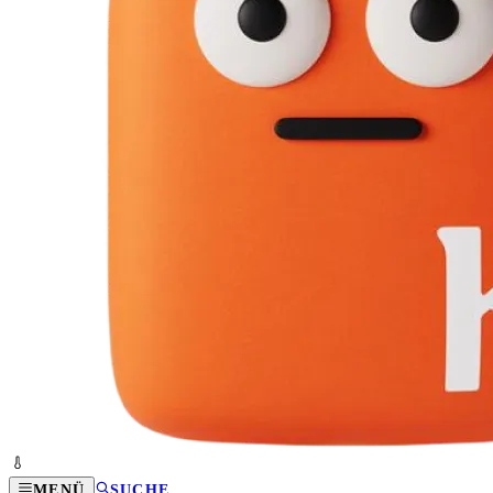
MENÜ
SUCHE