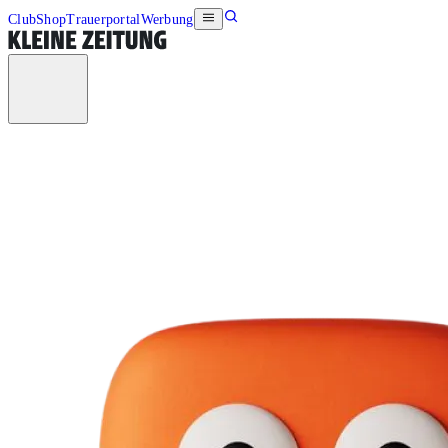
Club
Shop
Trauerportal
Werbung