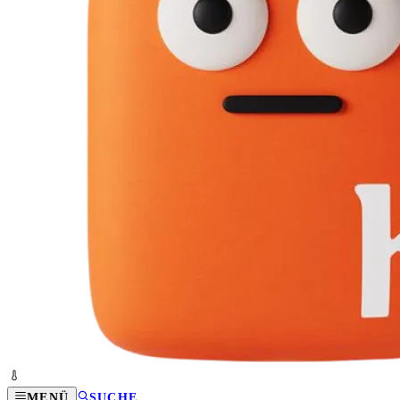
MENÜ
SUCHE