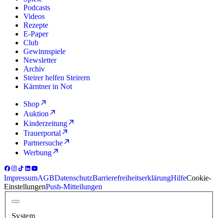
Podcasts
Videos
Rezepte
E-Paper
Club
Gewinnspiele
Newsletter
Archiv
Steirer helfen Steirern
Kärntner in Not
Shop
Auktion
Kinderzeitung
Trauerportal
Partnersuche
Werbung
Impressum
AGB
Datenschutz
Barrierefreiheitserklärung
Hilfe
Cookie-
Einstellungen
Push-Mitteilungen
System