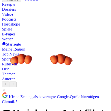
Rezepte
Dossiers
Videos
Podcasts
Horoskope
Spiele
E-Paper
Wetter
Startseite
Meine Region
Top News
Sport
Rubriken
Orte
Themen
Autoren
Kleine Zeitung als bevorzugte Google-Quelle hinzufügen.
Chronik