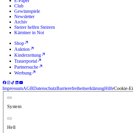
E-Paper
Club
Gewinnspiele
Newsletter
Archiv
Steirer helfen Steirern
Kärntner in Not
Shop
Auktion
Kinderzeitung
Trauerportal
Partnersuche
Werbung
Impressum
AGB
Datenschutz
Barrierefreiheitserklärung
Hilfe
Cookie-Ei
System
Hell