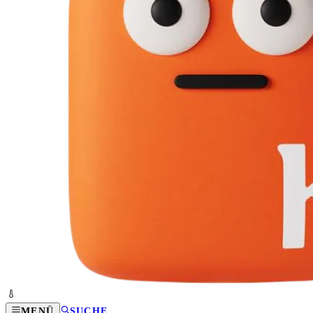
MENÜ
SUCHE