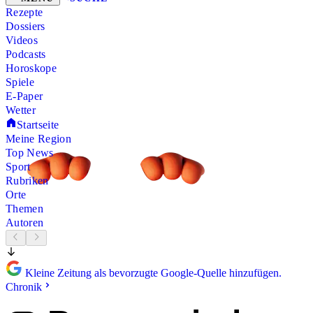
Rezepte
Dossiers
Videos
Podcasts
Horoskope
Spiele
E-Paper
Wetter
Startseite
Meine Region
Top News
Sport
Rubriken
Orte
Themen
Autoren
Kleine Zeitung als bevorzugte Google-Quelle hinzufügen.
Chronik