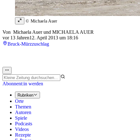
© Michaela Auer
Von
Michaela Auer
und
MICHAELA AUER
vor 13 Jahren
12. April 2013 um 18:16
Bruck-Mürzzuschlag
Abonnent:in werden
Rubriken
Orte
Themen
Autoren
Spiele
Podcasts
Videos
Rezepte