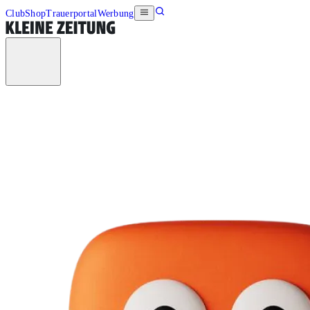
Club
Shop
Trauerportal
Werbung