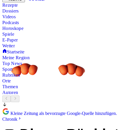
Rezepte
Dossiers
Videos
Podcasts
Horoskope
Spiele
E-Paper
Wetter
Startseite
Meine Region
Top News
Sport
Rubriken
Orte
Themen
Autoren
Kleine Zeitung als bevorzugte Google-Quelle hinzufügen.
Chronik