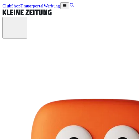
Club
Shop
Trauerportal
Werbung