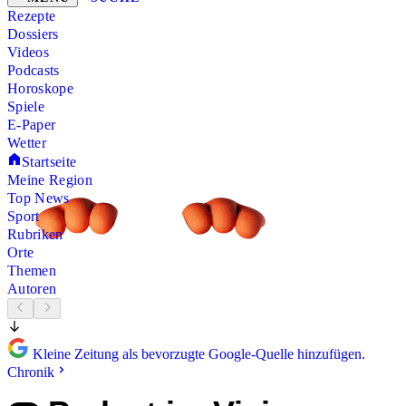
Rezepte
Dossiers
Videos
Podcasts
Horoskope
Spiele
E-Paper
Wetter
Startseite
Meine Region
Top News
Sport
Rubriken
Orte
Themen
Autoren
Kleine Zeitung als bevorzugte Google-Quelle hinzufügen.
Chronik