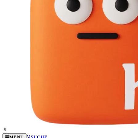
MENÜ
SUCHE