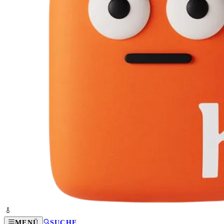
MENÜ
SUCHE