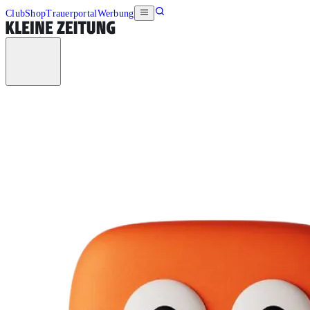
Club
Shop
Trauerportal
Werbung