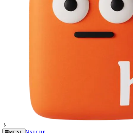
MENÜ
SUCHE