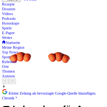
Rezepte
Dossiers
Videos
Podcasts
Horoskope
Spiele
E-Paper
Wetter
Startseite
Meine Region
Top News
Sport
Rubriken
Orte
Themen
Autoren
Kleine Zeitung als bevorzugte Google-Quelle hinzufügen.
Chronik