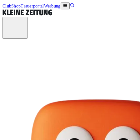
Club
Shop
Trauerportal
Werbung