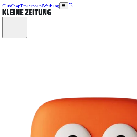
Club
Shop
Trauerportal
Werbung