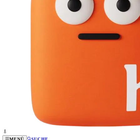
MENÜ
SUCHE