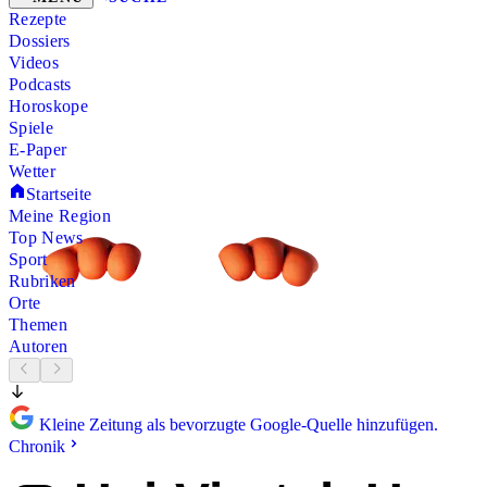
Rezepte
Dossiers
Videos
Podcasts
Horoskope
Spiele
E-Paper
Wetter
Startseite
Meine Region
Top News
Sport
Rubriken
Orte
Themen
Autoren
Kleine Zeitung als bevorzugte Google-Quelle hinzufügen.
Chronik