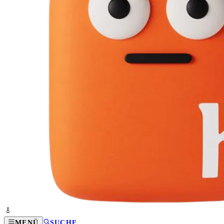
MENÜ
SUCHE