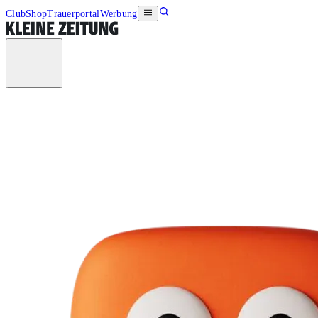
Club
Shop
Trauerportal
Werbung