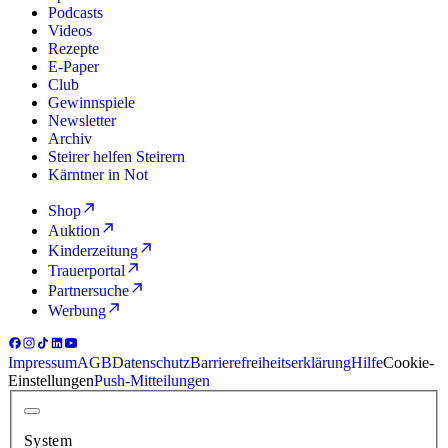
Podcasts
Videos
Rezepte
E-Paper
Club
Gewinnspiele
Newsletter
Archiv
Steirer helfen Steirern
Kärntner in Not
Shop
Auktion
Kinderzeitung
Trauerportal
Partnersuche
Werbung
Impressum
AGB
Datenschutz
Barrierefreiheitserklärung
Hilfe
Cookie-
Einstellungen
Push-Mitteilungen
System