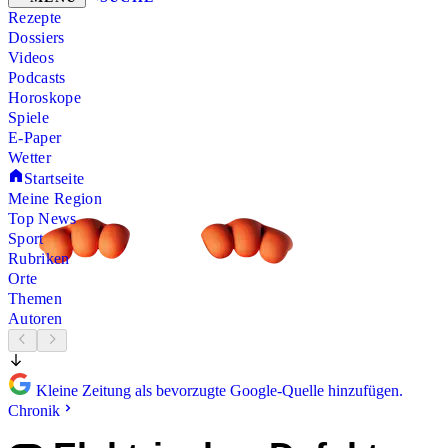
Rezepte
Dossiers
Videos
Podcasts
Horoskope
Spiele
E-Paper
Wetter
Startseite
Meine Region
Top News
Sport
Rubriken
Orte
Themen
Autoren
Kleine Zeitung als bevorzugte Google-Quelle hinzufügen.
Chronik