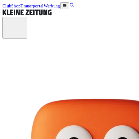
Club
Shop
Trauerportal
Werbung