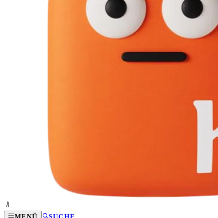
MENÜ
SUCHE