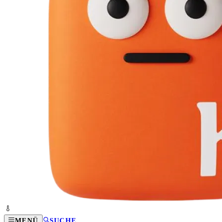
MENÜ
SUCHE