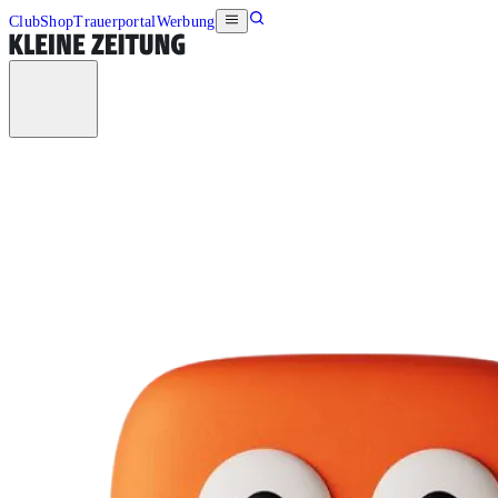
Club
Shop
Trauerportal
Werbung