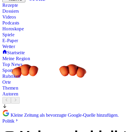
Rezepte
Dossiers
Videos
Podcasts
Horoskope
Spiele
E-Paper
Wetter
Startseite
Meine Region
Top News
Sport
Rubriken
Orte
Themen
Autoren
Kleine Zeitung als bevorzugte Google-Quelle hinzufügen.
Politik