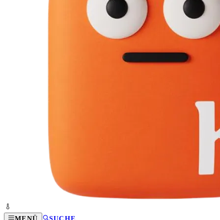
MENÜ
SUCHE