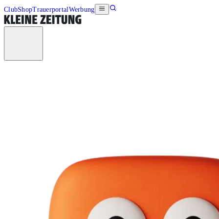
Club
Shop
Trauerportal
Werbung