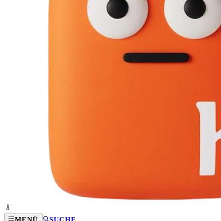
MENÜ
SUCHE