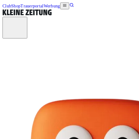
Club
Shop
Trauerportal
Werbung