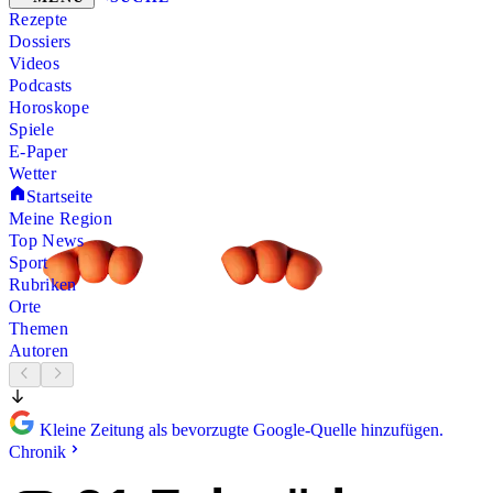
Rezepte
Dossiers
Videos
Podcasts
Horoskope
Spiele
E-Paper
Wetter
Startseite
Meine Region
Top News
Sport
Rubriken
Orte
Themen
Autoren
Kleine Zeitung als bevorzugte Google-Quelle hinzufügen.
Chronik