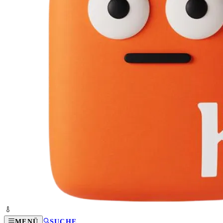
MENÜ
SUCHE