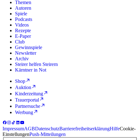
Themen
Autoren
Spiele
Podcasts
Videos
Rezepte
E-Paper
Club
Gewinnspiele
Newsletter
Archiv
Steirer helfen Steirern
Kärntner in Not
Shop
Auktion
Kinderzeitung
Trauerportal
Partnersuche
Werbung
Impressum
AGB
Datenschutz
Barrierefreiheitserklärung
Hilfe
Cookie-
Einstellungen
Push-Mitteilungen