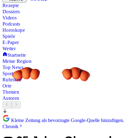
Rezepte
Dossiers
Videos
Podcasts
Horoskope
Spiele
E-Paper
Wetter
Startseite
Meine Region
Top News
Sport
Rubriken
Orte
Themen
Autoren
Kleine Zeitung als bevorzugte Google-Quelle hinzufügen.
Chronik