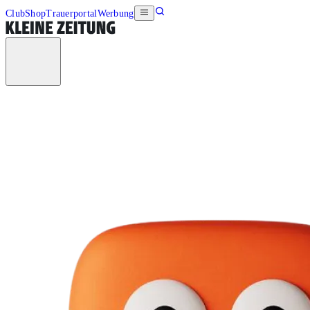
Club
Shop
Trauerportal
Werbung