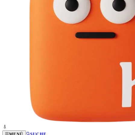
MENÜ
SUCHE