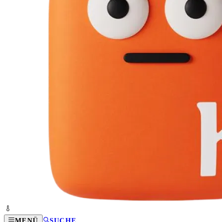
MENÜ
SUCHE