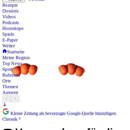
Rezepte
Dossiers
Videos
Podcasts
Horoskope
Spiele
E-Paper
Wetter
Startseite
Meine Region
Top News
Sport
Rubriken
Orte
Themen
Autoren
Kleine Zeitung als bevorzugte Google-Quelle hinzufügen.
Chronik