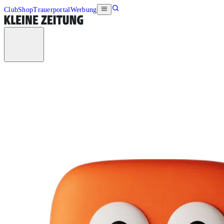
Club
Shop
Trauerportal
Werbung