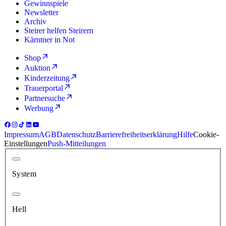
Gewinnspiele
Newsletter
Archiv
Steirer helfen Steirern
Kärntner in Not
Shop
Auktion
Kinderzeitung
Trauerportal
Partnersuche
Werbung
Impressum
AGB
Datenschutz
Barrierefreiheitserklärung
Hilfe
Cookie-
Einstellungen
Push-Mitteilungen
System
Hell