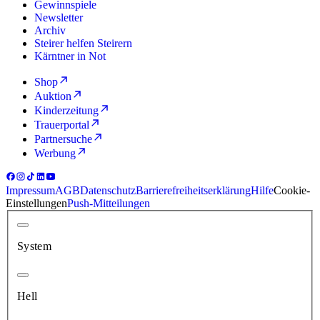
Gewinnspiele
Newsletter
Archiv
Steirer helfen Steirern
Kärntner in Not
Shop
Auktion
Kinderzeitung
Trauerportal
Partnersuche
Werbung
Impressum
AGB
Datenschutz
Barrierefreiheitserklärung
Hilfe
Cookie-
Einstellungen
Push-Mitteilungen
System
Hell