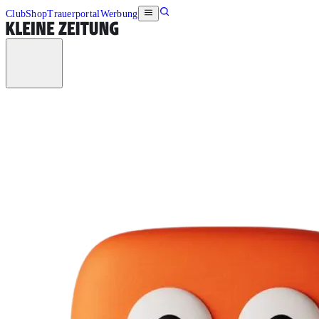
Club
Shop
Trauerportal
Werbung