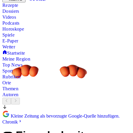
Rezepte
Dossiers
Videos
Podcasts
Horoskope
Spiele
E-Paper
Wetter
Startseite
Meine Region
Top News
Sport
Rubriken
Orte
Themen
Autoren
Kleine Zeitung als bevorzugte Google-Quelle hinzufügen.
Chronik