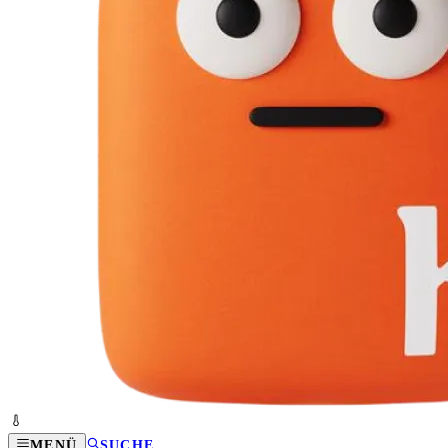
MENÜ
SUCHE