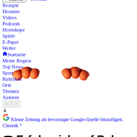
Rezepte
Dossiers
Videos
Podcasts
Horoskope
Spiele
E-Paper
Wetter
Startseite
Meine Region
Top News
Sport
Rubriken
Orte
Themen
Autoren
Kleine Zeitung als bevorzugte Google-Quelle hinzufügen.
Chronik