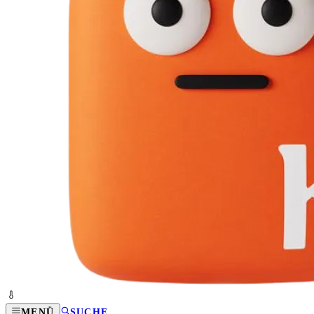
MENÜ
SUCHE