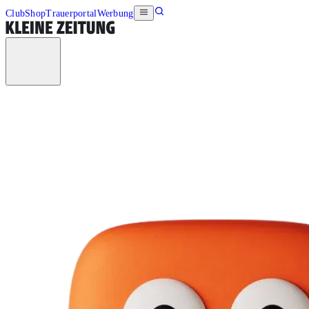
Club
Shop
Trauerportal
Werbung