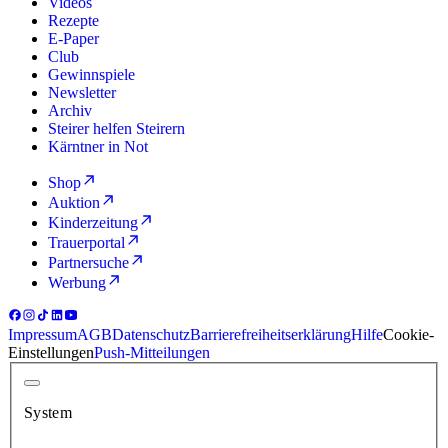
Videos
Rezepte
E-Paper
Club
Gewinnspiele
Newsletter
Archiv
Steirer helfen Steirern
Kärntner in Not
Shop
Auktion
Kinderzeitung
Trauerportal
Partnersuche
Werbung
Impressum
AGB
Datenschutz
Barrierefreiheitserklärung
Hilfe
Cookie-
Einstellungen
Push-Mitteilungen
System