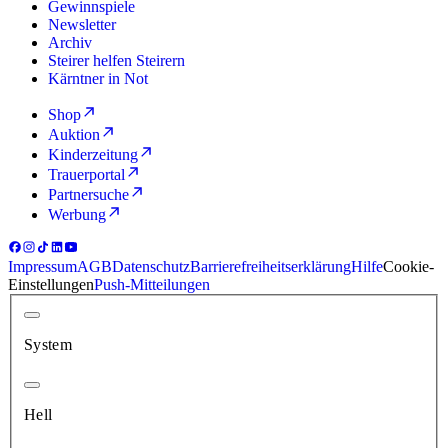
Gewinnspiele
Newsletter
Archiv
Steirer helfen Steirern
Kärntner in Not
Shop
Auktion
Kinderzeitung
Trauerportal
Partnersuche
Werbung
Impressum
AGB
Datenschutz
Barrierefreiheitserklärung
Hilfe
Cookie-
Einstellungen
Push-Mitteilungen
System
Hell