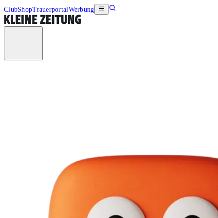
Club
Shop
Trauerportal
Werbung