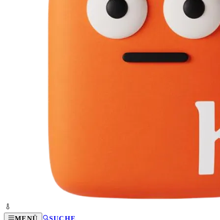
MENÜ
SUCHE