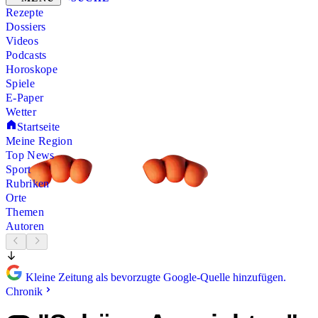
Rezepte
Dossiers
Videos
Podcasts
Horoskope
Spiele
E-Paper
Wetter
Startseite
Meine Region
Top News
Sport
Rubriken
Orte
Themen
Autoren
Kleine Zeitung als bevorzugte Google-Quelle hinzufügen.
Chronik