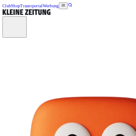
Club
Shop
Trauerportal
Werbung