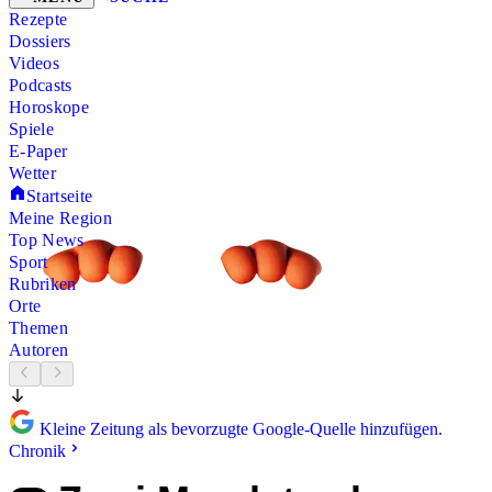
Rezepte
Dossiers
Videos
Podcasts
Horoskope
Spiele
E-Paper
Wetter
Startseite
Meine Region
Top News
Sport
Rubriken
Orte
Themen
Autoren
Kleine Zeitung als bevorzugte Google-Quelle hinzufügen.
Chronik