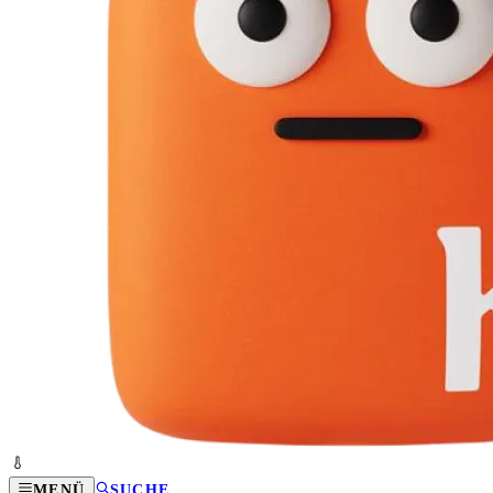
MENÜ
SUCHE