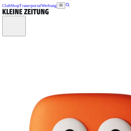
Club
Shop
Trauerportal
Werbung