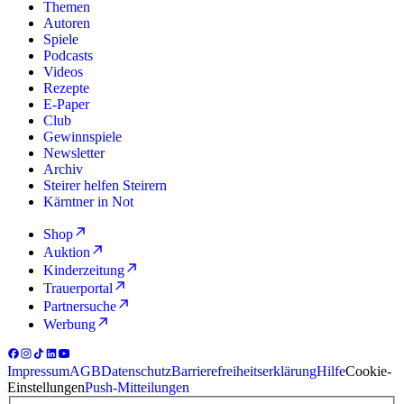
Themen
Autoren
Spiele
Podcasts
Videos
Rezepte
E-Paper
Club
Gewinnspiele
Newsletter
Archiv
Steirer helfen Steirern
Kärntner in Not
Shop
Auktion
Kinderzeitung
Trauerportal
Partnersuche
Werbung
Impressum
AGB
Datenschutz
Barrierefreiheitserklärung
Hilfe
Cookie-
Einstellungen
Push-Mitteilungen