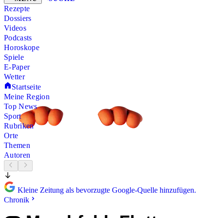
Rezepte
Dossiers
Videos
Podcasts
Horoskope
Spiele
E-Paper
Wetter
Startseite
Meine Region
Top News
Sport
Rubriken
Orte
Themen
Autoren
Kleine Zeitung als bevorzugte Google-Quelle hinzufügen.
Chronik