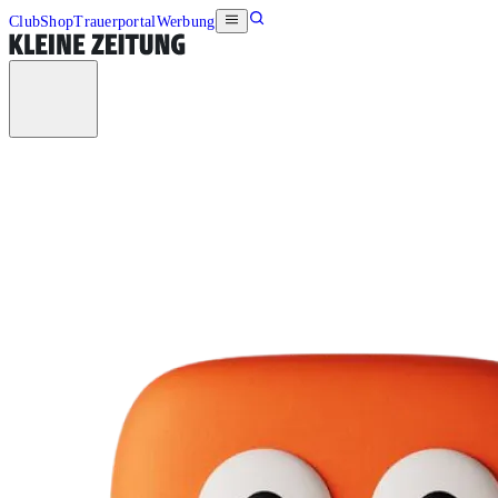
Club
Shop
Trauerportal
Werbung