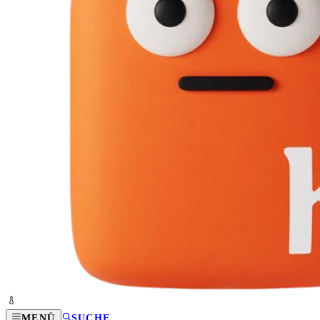
MENÜ
SUCHE