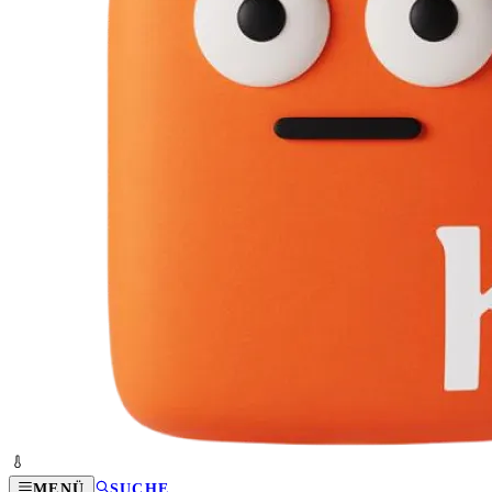
MENÜ
SUCHE