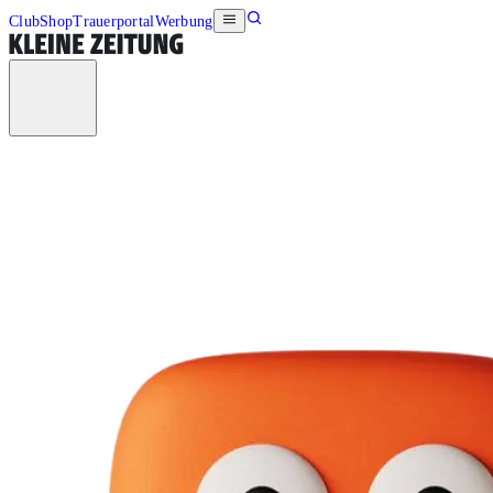
Club
Shop
Trauerportal
Werbung