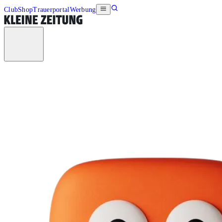
Club
Shop
Trauerportal
Werbung