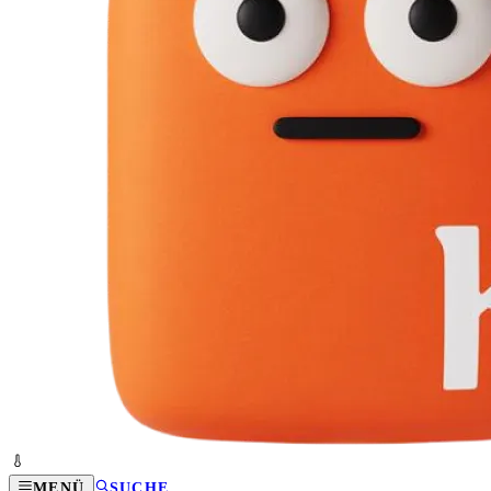
MENÜ
SUCHE