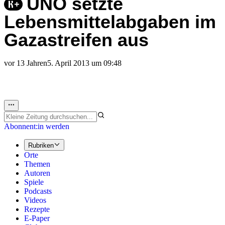
UNO setzte
Lebensmittelabgaben im
Gazastreifen aus
vor 13 Jahren
5. April 2013 um 09:48
Abonnent:in werden
Rubriken
Orte
Themen
Autoren
Spiele
Podcasts
Videos
Rezepte
E-Paper