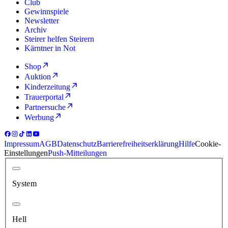
Club
Gewinnspiele
Newsletter
Archiv
Steirer helfen Steirern
Kärntner in Not
Shop
Auktion
Kinderzeitung
Trauerportal
Partnersuche
Werbung
Impressum
AGB
Datenschutz
Barrierefreiheitserklärung
Hilfe
Cookie-
Einstellungen
Push-Mitteilungen
System
Hell