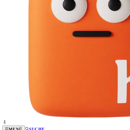
MENÜ
SUCHE