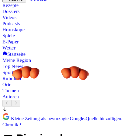
Rezepte
Dossiers
Videos
Podcasts
Horoskope
Spiele
E-Paper
Wetter
Startseite
Meine Region
Top News
Sport
Rubriken
Orte
Themen
Autoren
Kleine Zeitung als bevorzugte Google-Quelle hinzufügen.
Chronik