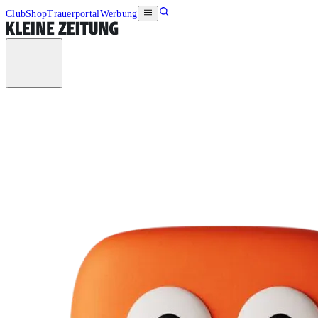
Club
Shop
Trauerportal
Werbung