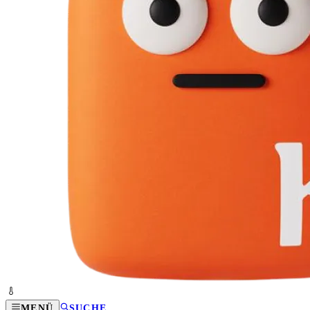
MENÜ
SUCHE