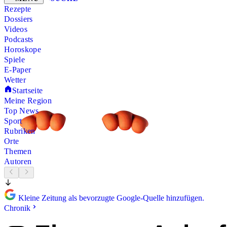
Rezepte
Dossiers
Videos
Podcasts
Horoskope
Spiele
E-Paper
Wetter
Startseite
Meine Region
Top News
Sport
Rubriken
Orte
Themen
Autoren
Kleine Zeitung als bevorzugte Google-Quelle hinzufügen.
Chronik