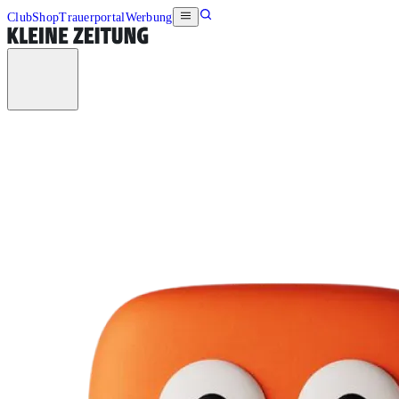
Club
Shop
Trauerportal
Werbung