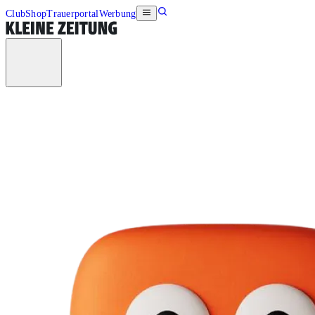
Club
Shop
Trauerportal
Werbung