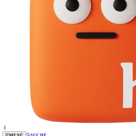
MENÜ
SUCHE