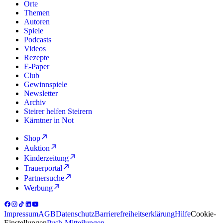
Orte
Themen
Autoren
Spiele
Podcasts
Videos
Rezepte
E-Paper
Club
Gewinnspiele
Newsletter
Archiv
Steirer helfen Steirern
Kärntner in Not
Shop
Auktion
Kinderzeitung
Trauerportal
Partnersuche
Werbung
Impressum
AGB
Datenschutz
Barrierefreiheitserklärung
Hilfe
Cookie-
Einstellungen
Push-Mitteilungen