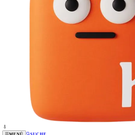
MENÜ
SUCHE