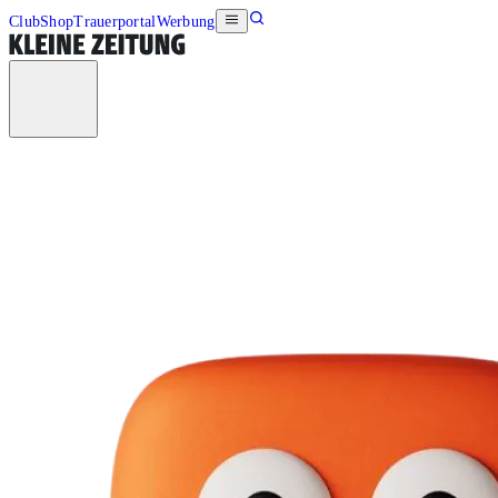
Club
Shop
Trauerportal
Werbung