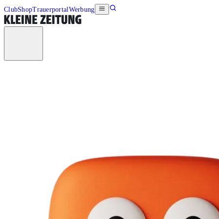
Club
Shop
Trauerportal
Werbung