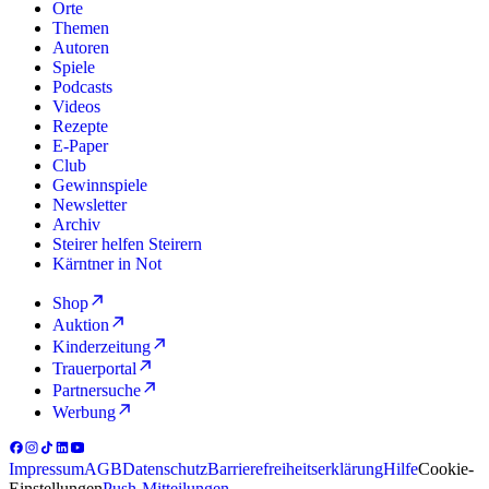
Orte
Themen
Autoren
Spiele
Podcasts
Videos
Rezepte
E-Paper
Club
Gewinnspiele
Newsletter
Archiv
Steirer helfen Steirern
Kärntner in Not
Shop
Auktion
Kinderzeitung
Trauerportal
Partnersuche
Werbung
Impressum
AGB
Datenschutz
Barrierefreiheitserklärung
Hilfe
Cookie-
Einstellungen
Push-Mitteilungen