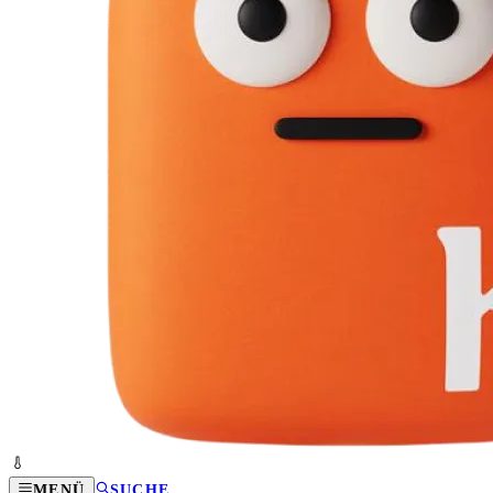
MENÜ
SUCHE