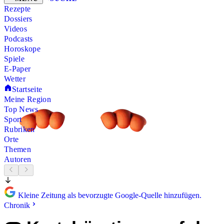
Rezepte
Dossiers
Videos
Podcasts
Horoskope
Spiele
E-Paper
Wetter
Startseite
Meine Region
Top News
Sport
Rubriken
Orte
Themen
Autoren
Kleine Zeitung als bevorzugte Google-Quelle hinzufügen.
Chronik