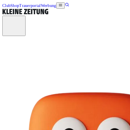
Club
Shop
Trauerportal
Werbung