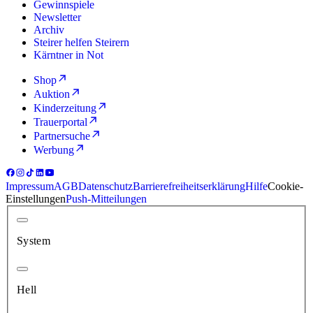
Gewinnspiele
Newsletter
Archiv
Steirer helfen Steirern
Kärntner in Not
Shop
Auktion
Kinderzeitung
Trauerportal
Partnersuche
Werbung
Impressum
AGB
Datenschutz
Barrierefreiheitserklärung
Hilfe
Cookie-
Einstellungen
Push-Mitteilungen
System
Hell