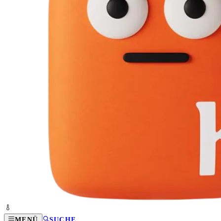
MENÜ
SUCHE