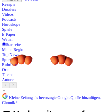
Rezepte
Dossiers
Videos
Podcasts
Horoskope
Spiele
E-Paper
Wetter
Startseite
Meine Region
Top News
Sport
Rubriken
Orte
Themen
Autoren
Kleine Zeitung als bevorzugte Google-Quelle hinzufügen.
Chronik