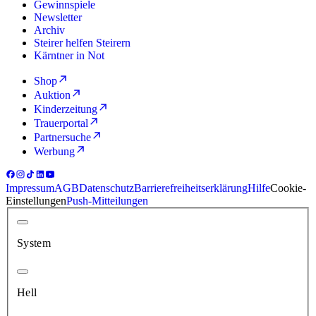
Gewinnspiele
Newsletter
Archiv
Steirer helfen Steirern
Kärntner in Not
Shop
Auktion
Kinderzeitung
Trauerportal
Partnersuche
Werbung
Impressum
AGB
Datenschutz
Barrierefreiheitserklärung
Hilfe
Cookie-
Einstellungen
Push-Mitteilungen
System
Hell