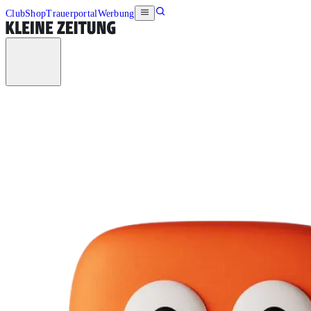
Club
Shop
Trauerportal
Werbung