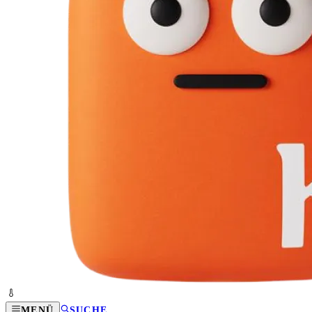
MENÜ
SUCHE