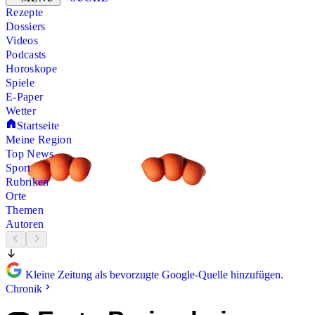
Rezepte
Dossiers
Videos
Podcasts
Horoskope
Spiele
E-Paper
Wetter
Startseite
Meine Region
Top News
Sport
Rubriken
Orte
Themen
Autoren
Kleine Zeitung als bevorzugte Google-Quelle hinzufügen.
Chronik