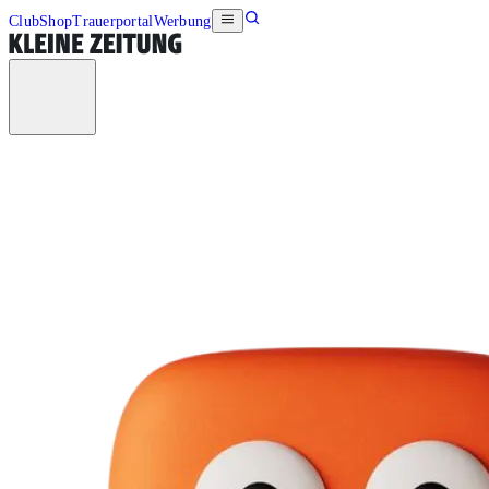
Club
Shop
Trauerportal
Werbung