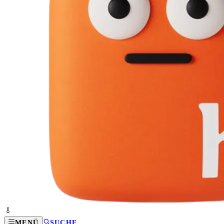
MENÜ
SUCHE