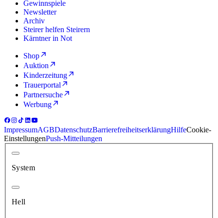
Gewinnspiele
Newsletter
Archiv
Steirer helfen Steirern
Kärntner in Not
Shop
Auktion
Kinderzeitung
Trauerportal
Partnersuche
Werbung
Impressum
AGB
Datenschutz
Barrierefreiheitserklärung
Hilfe
Cookie-
Einstellungen
Push-Mitteilungen
System
Hell