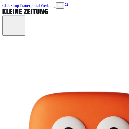
Club
Shop
Trauerportal
Werbung