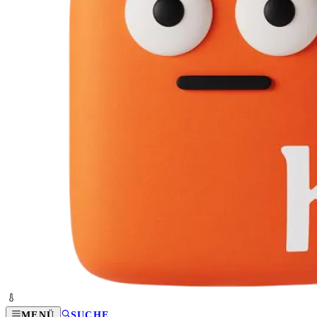
MENÜ
SUCHE