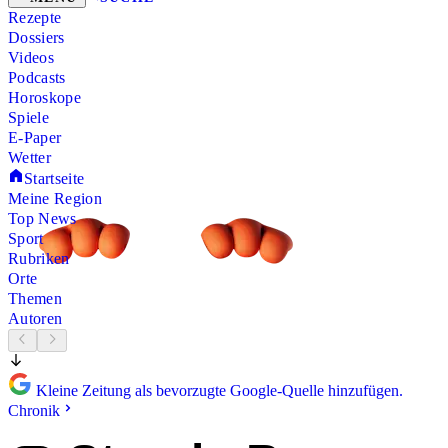
Rezepte
Dossiers
Videos
Podcasts
Horoskope
Spiele
E-Paper
Wetter
Startseite
Meine Region
Top News
Sport
Rubriken
Orte
Themen
Autoren
Kleine Zeitung als bevorzugte Google-Quelle hinzufügen.
Chronik