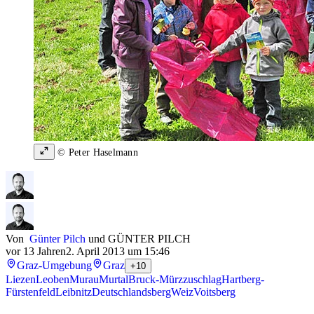
© Peter Haselmann
Von
Günter Pilch
und
GÜNTER PILCH
vor 13 Jahren
2. April 2013 um 15:46
Graz-Umgebung
Graz
+10
Liezen
Leoben
Murau
Murtal
Bruck-Mürzzuschlag
Hartberg-
Fürstenfeld
Leibnitz
Deutschlandsberg
Weiz
Voitsberg