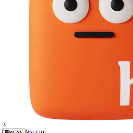
MENÜ
SUCHE