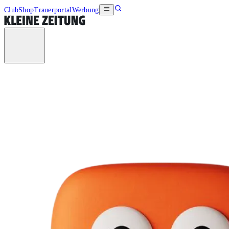
Club
Shop
Trauerportal
Werbung