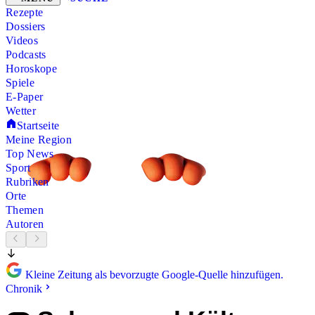
Rezepte
Dossiers
Videos
Podcasts
Horoskope
Spiele
E-Paper
Wetter
Startseite
Meine Region
Top News
Sport
Rubriken
Orte
Themen
Autoren
Kleine Zeitung als bevorzugte Google-Quelle hinzufügen.
Chronik