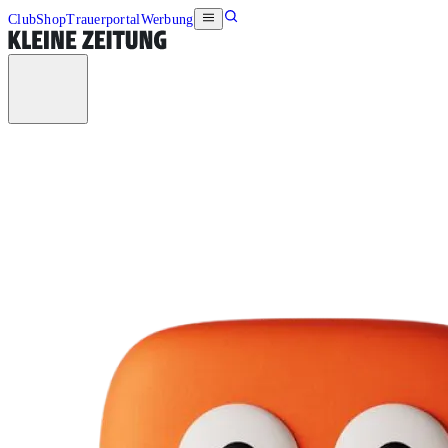
Club
Shop
Trauerportal
Werbung