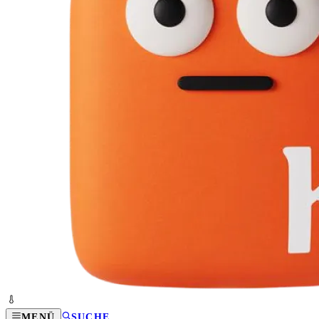
MENÜ
SUCHE