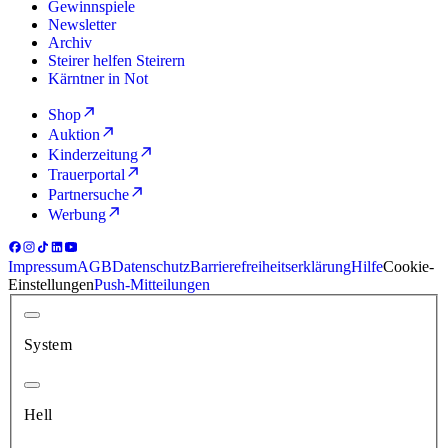
Gewinnspiele
Newsletter
Archiv
Steirer helfen Steirern
Kärntner in Not
Shop
Auktion
Kinderzeitung
Trauerportal
Partnersuche
Werbung
Impressum
AGB
Datenschutz
Barrierefreiheitserklärung
Hilfe
Cookie-
Einstellungen
Push-Mitteilungen
System
Hell