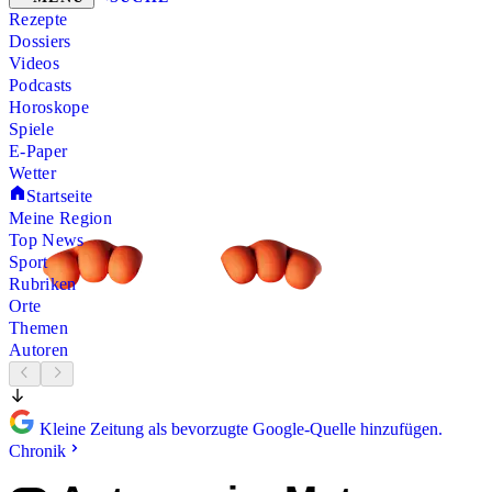
Rezepte
Dossiers
Videos
Podcasts
Horoskope
Spiele
E-Paper
Wetter
Startseite
Meine Region
Top News
Sport
Rubriken
Orte
Themen
Autoren
Kleine Zeitung als bevorzugte Google-Quelle hinzufügen.
Chronik