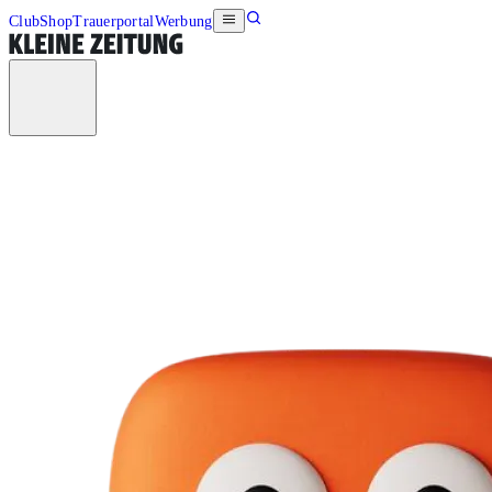
Club
Shop
Trauerportal
Werbung