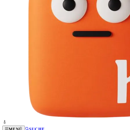
MENÜ
SUCHE