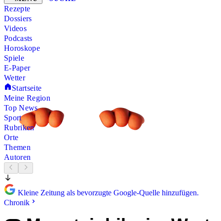
Rezepte
Dossiers
Videos
Podcasts
Horoskope
Spiele
E-Paper
Wetter
Startseite
Meine Region
Top News
Sport
Rubriken
Orte
Themen
Autoren
Kleine Zeitung als bevorzugte Google-Quelle hinzufügen.
Chronik