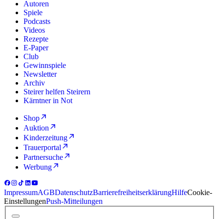
Autoren
Spiele
Podcasts
Videos
Rezepte
E-Paper
Club
Gewinnspiele
Newsletter
Archiv
Steirer helfen Steirern
Kärntner in Not
Shop
Auktion
Kinderzeitung
Trauerportal
Partnersuche
Werbung
Impressum
AGB
Datenschutz
Barrierefreiheitserklärung
Hilfe
Cookie-
Einstellungen
Push-Mitteilungen