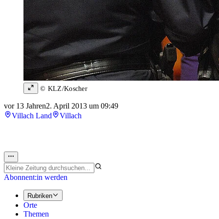
© KLZ/Koscher
vor 13 Jahren
2. April 2013 um 09:49
Villach Land
Villach
Abonnent:in werden
Rubriken
Orte
Themen