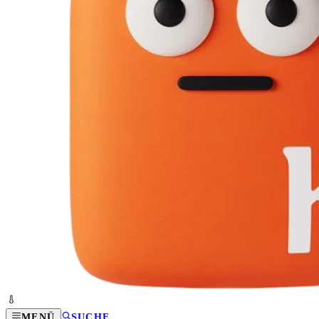
MENÜ
SUCHE