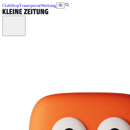
Club
Shop
Trauerportal
Werbung