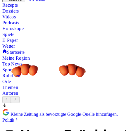
Rezepte
Dossiers
Videos
Podcasts
Horoskope
Spiele
E-Paper
Wetter
Startseite
Meine Region
Top News
Sport
Rubriken
Orte
Themen
Autoren
Kleine Zeitung als bevorzugte Google-Quelle hinzufügen.
Politik