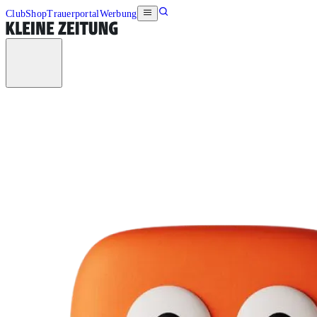
Club
Shop
Trauerportal
Werbung