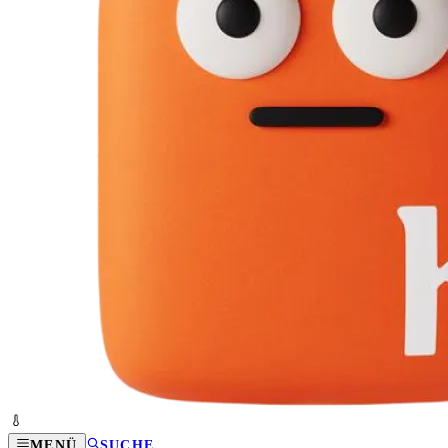
MENÜ
SUCHE