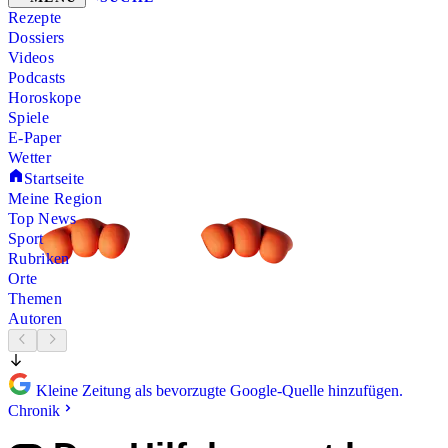
Rezepte
Dossiers
Videos
Podcasts
Horoskope
Spiele
E-Paper
Wetter
Startseite
Meine Region
Top News
Sport
Rubriken
Orte
Themen
Autoren
Kleine Zeitung als bevorzugte Google-Quelle hinzufügen.
Chronik