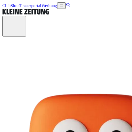
Club
Shop
Trauerportal
Werbung