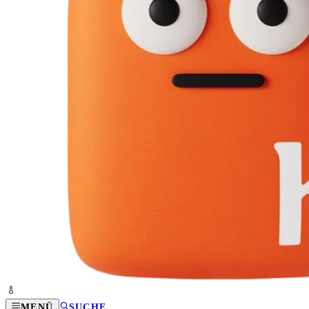
MENÜ
SUCHE