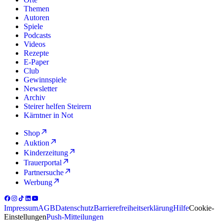
Themen
Autoren
Spiele
Podcasts
Videos
Rezepte
E-Paper
Club
Gewinnspiele
Newsletter
Archiv
Steirer helfen Steirern
Kärntner in Not
Shop
Auktion
Kinderzeitung
Trauerportal
Partnersuche
Werbung
Impressum
AGB
Datenschutz
Barrierefreiheitserklärung
Hilfe
Cookie-
Einstellungen
Push-Mitteilungen