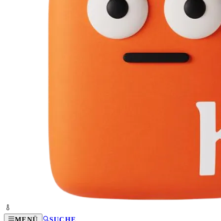
MENÜ
SUCHE