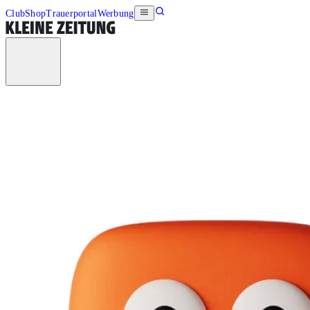
Club
Shop
Trauerportal
Werbung