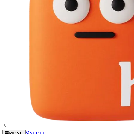
MENÜ
SUCHE