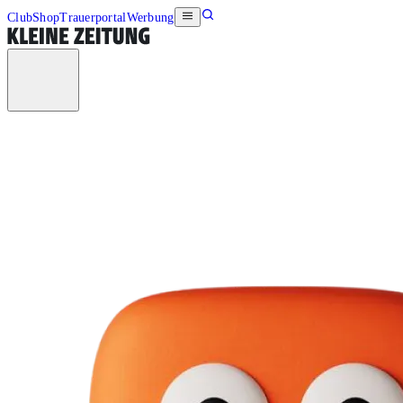
Club
Shop
Trauerportal
Werbung