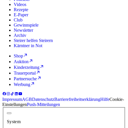
Videos
Rezepte
E-Paper
Club
Gewinnspiele
Newsletter
Archiv
Steirer helfen Steirern
Kärntner in Not
Shop
Auktion
Kinderzeitung
Trauerportal
Partnersuche
Werbung
Impressum
AGB
Datenschutz
Barrierefreiheitserklärung
Hilfe
Cookie-
Einstellungen
Push-Mitteilungen
System