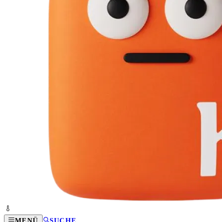
MENÜ
SUCHE