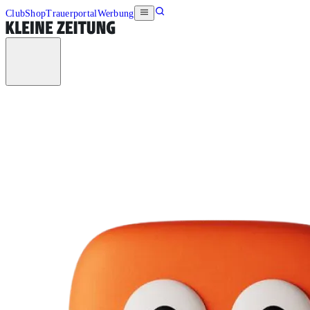
Club
Shop
Trauerportal
Werbung