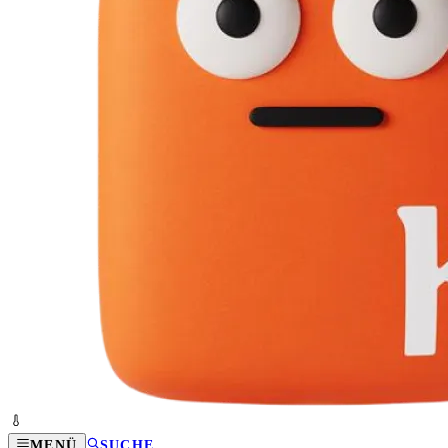
MENÜ
SUCHE