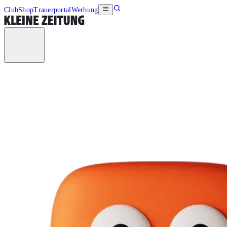
Club
Shop
Trauerportal
Werbung