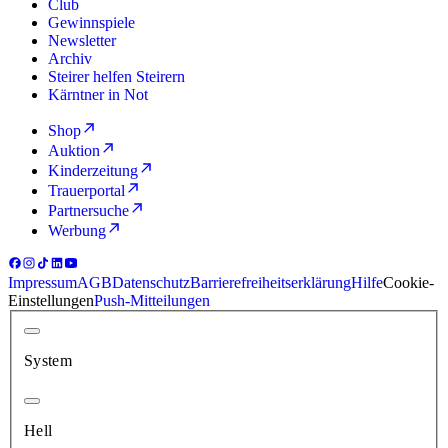
Club
Gewinnspiele
Newsletter
Archiv
Steirer helfen Steirern
Kärntner in Not
Shop
Auktion
Kinderzeitung
Trauerportal
Partnersuche
Werbung
Impressum
AGB
Datenschutz
Barrierefreiheitserklärung
Hilfe
Cookie-
Einstellungen
Push-Mitteilungen
System
Hell