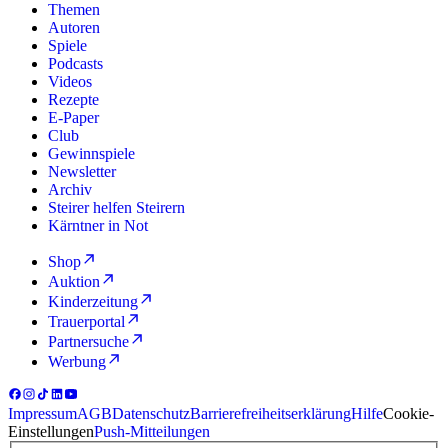
Themen
Autoren
Spiele
Podcasts
Videos
Rezepte
E-Paper
Club
Gewinnspiele
Newsletter
Archiv
Steirer helfen Steirern
Kärntner in Not
Shop
Auktion
Kinderzeitung
Trauerportal
Partnersuche
Werbung
Impressum
AGB
Datenschutz
Barrierefreiheitserklärung
Hilfe
Cookie-
Einstellungen
Push-Mitteilungen