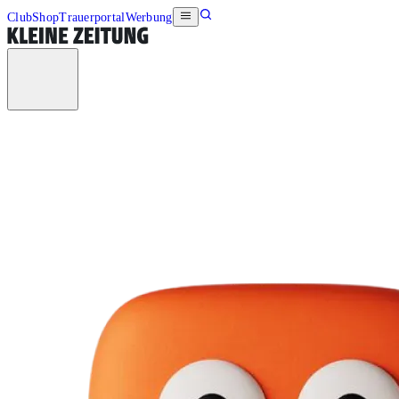
Club
Shop
Trauerportal
Werbung