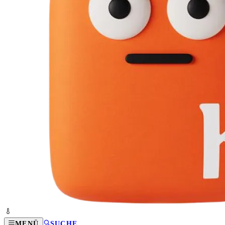
MENÜ
SUCHE