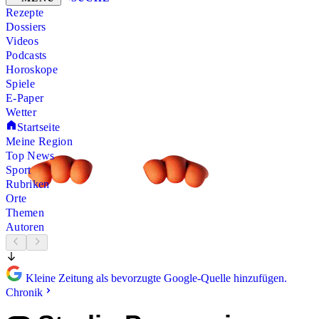
Rezepte
Dossiers
Videos
Podcasts
Horoskope
Spiele
E-Paper
Wetter
Startseite
Meine Region
Top News
Sport
Rubriken
Orte
Themen
Autoren
Kleine Zeitung als bevorzugte Google-Quelle hinzufügen.
Chronik