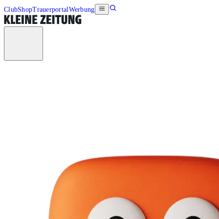
Club
Shop
Trauerportal
Werbung