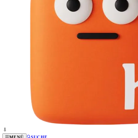
MENÜ
SUCHE