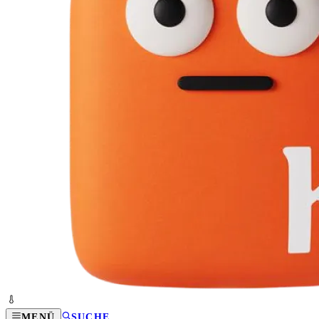
MENÜ
SUCHE