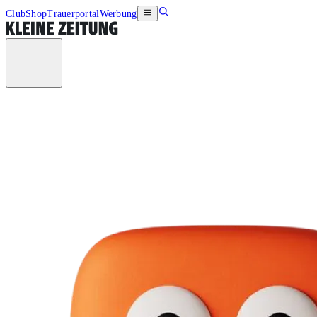
Club
Shop
Trauerportal
Werbung