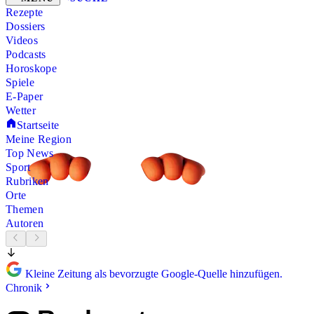
Rezepte
Dossiers
Videos
Podcasts
Horoskope
Spiele
E-Paper
Wetter
Startseite
Meine Region
Top News
Sport
Rubriken
Orte
Themen
Autoren
Kleine Zeitung als bevorzugte Google-Quelle hinzufügen.
Chronik