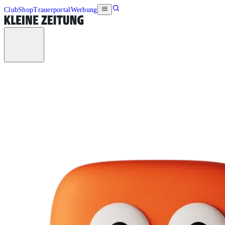
Club
Shop
Trauerportal
Werbung