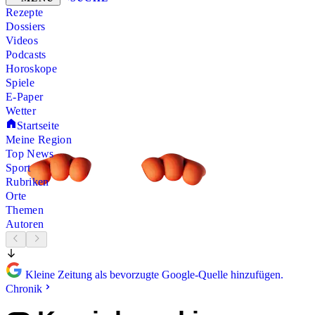
Rezepte
Dossiers
Videos
Podcasts
Horoskope
Spiele
E-Paper
Wetter
Startseite
Meine Region
Top News
Sport
Rubriken
Orte
Themen
Autoren
Kleine Zeitung als bevorzugte Google-Quelle hinzufügen.
Chronik