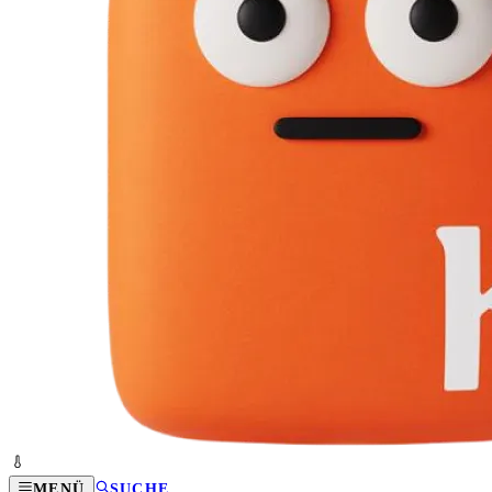
MENÜ
SUCHE