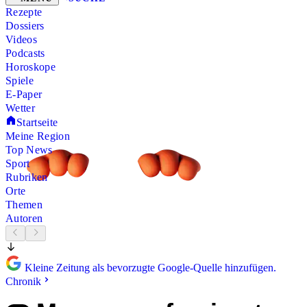
Rezepte
Dossiers
Videos
Podcasts
Horoskope
Spiele
E-Paper
Wetter
Startseite
Meine Region
Top News
Sport
Rubriken
Orte
Themen
Autoren
Kleine Zeitung als bevorzugte Google-Quelle hinzufügen.
Chronik