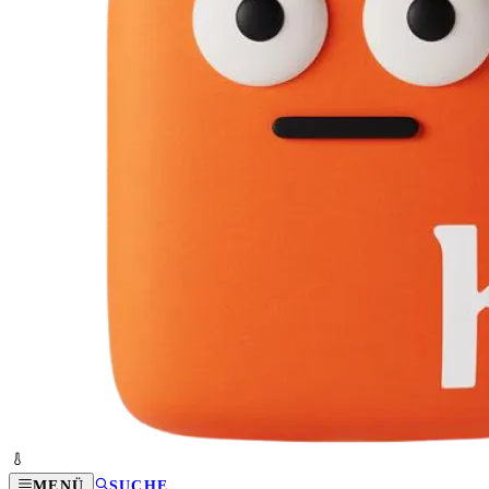
MENÜ
SUCHE