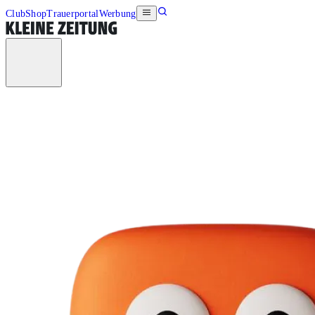
Club
Shop
Trauerportal
Werbung