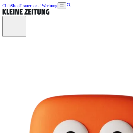
Club
Shop
Trauerportal
Werbung