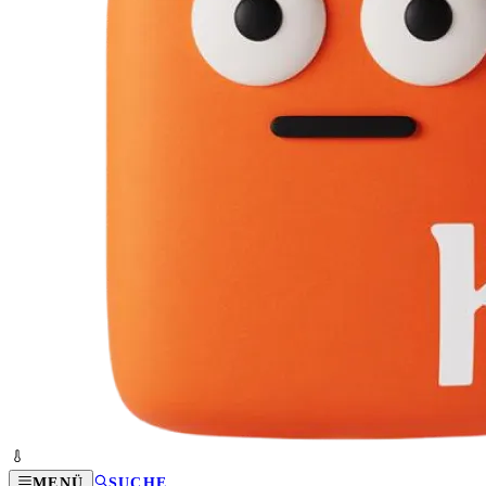
MENÜ
SUCHE