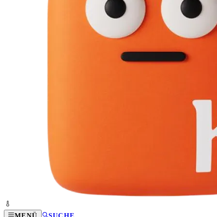
MENÜ
SUCHE