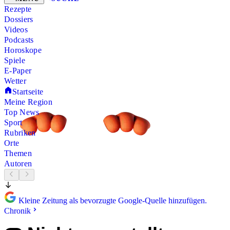
Rezepte
Dossiers
Videos
Podcasts
Horoskope
Spiele
E-Paper
Wetter
Startseite
Meine Region
Top News
Sport
Rubriken
Orte
Themen
Autoren
Kleine Zeitung als bevorzugte Google-Quelle hinzufügen.
Chronik