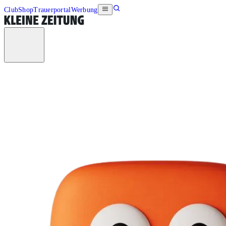
Club
Shop
Trauerportal
Werbung